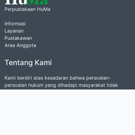
Perpustakaan HuMa
Informasi
Layanan
Pustakawan
Area Anggota
Tentang Kami
Kami berdiri atas kesadaran bahwa persoalan-
persoalan hukum yang dihadapi masyarakat tidak
dapat dijelaskan dan diatasi dengan menggunakan
pendekatan hukum normatif semata. Diperlukan
perspektif yang lebih luas untuk menempatkan proses
pembentukan hukum, pelaksanaan dan penegakannya
dalam konteks sosial-ekonomi-politik lokal, nasional,
dan global. Atas dasar itu-lah, kami memandang perlu