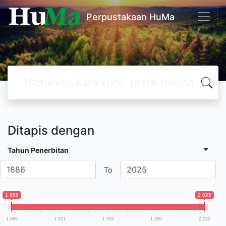
Perpustakaan HuMa
Ditapis dengan
Tahun Penerbitan
To
1 886
2 025
1 886
1 921
1 956
1 990
2 025