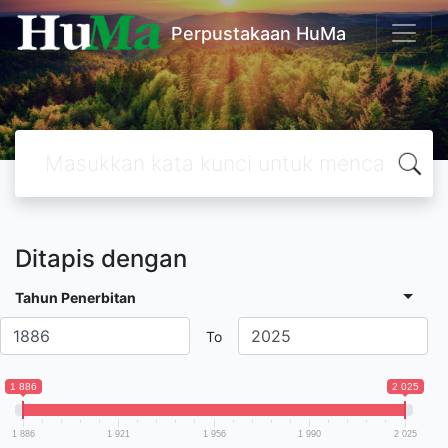
Perpustakaan HuMa
Ditapis dengan
Tahun Penerbitan
To
1 886
2 025
1 886
1 921
1 956
1 990
2 025