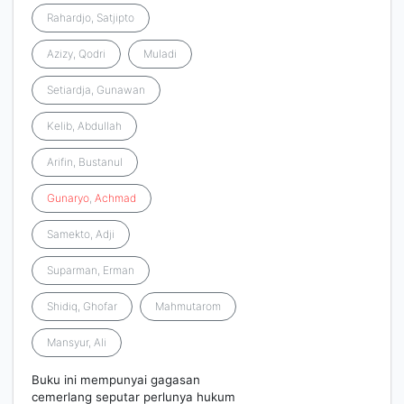
Rahardjo, Satjipto
Azizy, Qodri
Muladi
Setiardja, Gunawan
Kelib, Abdullah
Arifin, Bustanul
Gunaryo
,
Achmad
Samekto, Adji
Suparman, Erman
Shidiq, Ghofar
Mahmutarom
Mansyur, Ali
Buku ini mempunyai gagasan
cemerlang seputar perlunya hukum