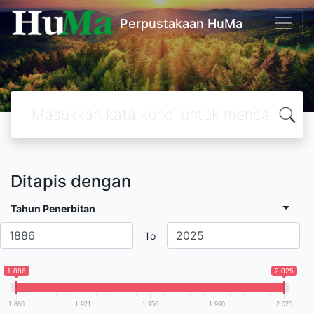
Perpustakaan HuMa
Ditapis dengan
Tahun Penerbitan
To
1 886
2 025
1 886
1 921
1 956
1 990
2 025