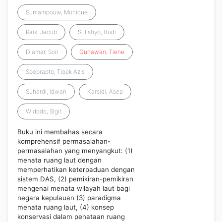
Sumampouw, Monique
Rais, Jacub
Sulistiyo, Budi
Diamar, Son
Gunawan
,
Tiene
Soeprapto, Tjoek Azis
Suhardi, Idwan
Karsidi, Asep
Widodo, SIgit
Buku ini membahas secara
komprehensif permasalahan-
permasalahan yang menyangkut: (1)
menata ruang laut dengan
memperhatikan keterpaduan dengan
sistem DAS, (2) pemikiran-pemikiran
mengenai menata wilayah laut bagi
negara kepulauan (3) paradigma
menata ruang laut, (4) konsep
konservasi dalam penataan ruang