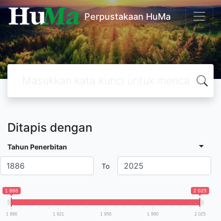
Perpustakaan HuMa
Ditapis dengan
Tahun Penerbitan
To
1 886
2 025
1 886
1 921
1 956
1 990
2 025