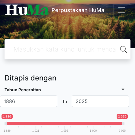
Perpustakaan HuMa
Ditapis dengan
Tahun Penerbitan
To
1 886
2 025
1 886
1 921
1 956
1 990
2 025