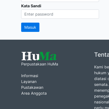
Kata Sandi
Tent
Perpustakaan HuMa
Kami be
hukum y
Informasi
diatasi
Layanan
semata.
Pustakawan
menemp
Area Anggota
penegak
nasiona
perlu m