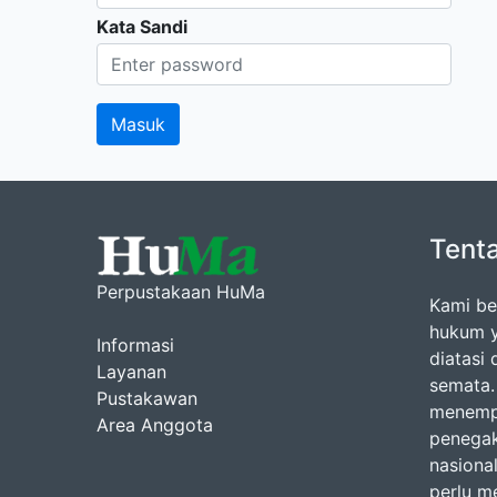
Kata Sandi
Tent
Perpustakaan HuMa
Kami be
hukum y
Informasi
diatasi
Layanan
semata.
Pustakawan
menemp
Area Anggota
penegak
nasiona
perlu m